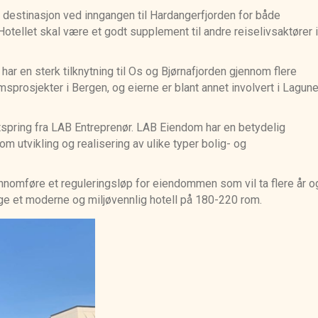
m destinasjon ved inngangen til Hardangerfjorden for både
otellet skal være et godt supplement til andre reiselivsaktører i
ar en sterk tilknytning til Os og Bjørnafjorden gjennom flere
sprosjekter i Bergen, og eierne er blant annet involvert i Lagun
tspring fra LAB Entreprenør. LAB Eiendom har en betydelig
utvikling og realisering av ulike typer bolig- og
jennomføre et reguleringsløp for eiendommen som vil ta flere år o
gge et moderne og miljøvennlig hotell på 180-220 rom.