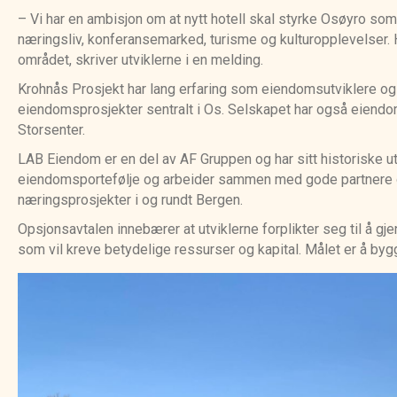
– Vi har en ambisjon om at nytt hotell skal styrke Osøyro so
næringsliv, konferansemarked, turisme og kulturopplevelser. H
området, skriver utviklerne i en melding.
Krohnås Prosjekt har lang erfaring som eiendomsutviklere og h
eiendomsprosjekter sentralt i Os. Selskapet har også eiendom
Storsenter.
LAB Eiendom er en del av AF Gruppen og har sitt historiske u
eiendomsportefølje og arbeider sammen med gode partnere om 
næringsprosjekter i og rundt Bergen.
Opsjonsavtalen innebærer at utviklerne forplikter seg til å g
som vil kreve betydelige ressurser og kapital. Målet er å by